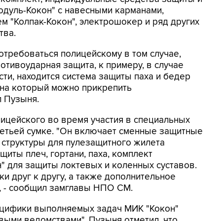
одуль-Кокон" с навесными карманами,
 "Колпак-Кокон", электрошокер и ряд других
тва.
отребоваться полицейскому в том случае,
отивоударная защита, к примеру, в случае
сти, находится система защиты паха и бедер
, на который можно прикрепить
л Пузыня.
ицейского во время участия в специальных
ретьей сумке. "Он включает сменные защитные
 структуры для пулезащитного жилета
щиты плеч, гортани, паха, комплект
" для защиты локтевых и коленных суставов.
ки друг к другу, а также дополнительное
, - сообщил замглавы НПО СМ.
пецифики выполняемых задач МИК "Кокон"
ыми ведомствами". Пузыня отметил, что