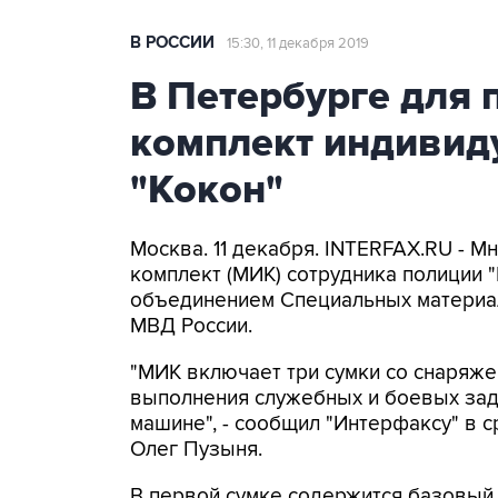
В РОССИИ
15:30, 11 декабря 2019
В Петербурге для 
комплект индивид
"Кокон"
Москва. 11 декабря. INTERFAX.RU - 
комплект (МИК) сотрудника полиции
объединением Специальных материал
МВД России.
"МИК включает три сумки со снаряж
выполнения служебных и боевых зада
машине", - сообщил "Интерфаксу" в
Олег Пузыня.
В первой сумке содержится базовый