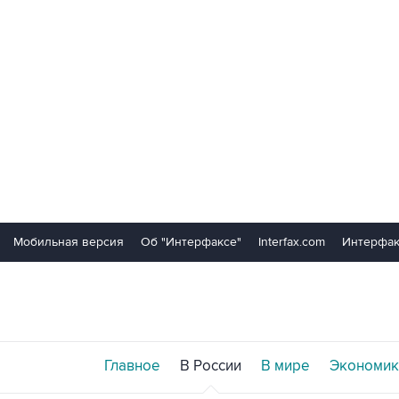
Мобильная версия
Об "Интерфаксе"
Interfax.com
Интерфак
Главное
В России
В мире
Экономик