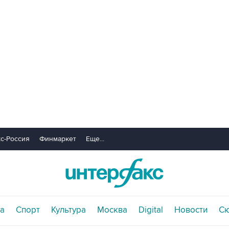
с-Россия
Финмаркет
Еще...
а
Спорт
Культура
Москва
Digital
Новости
С