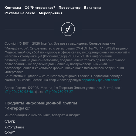
Контакты
Об "Интерфаксе"
Пресс-центр
Вакансии
Реклама на сайте
Мероприятия
Copyright © 1991—2026 Interfax. Все права защищены. Сетевое издание
"Интерфакс.ру". Свидетельство о регистрации СМИ ЭЛ № ФС 77 - 84928 выдано
Федеральной службой по надзору в сфере связи, информационных технологий и
массовых коммуникаций (Роскомнадзор) 21.03.2023. Вся информация,
размещенная на данном веб-сайте, предназначена только для персонального
пользования и не подлежит дальнейшему воспроизведению и/или
распространению в какой-либо форме, иначе как с письменного разрешения
Интерфакса.
Сайт Interfax.ru (далее – сайт) использует файлы cookie. Продолжая работу с
сайтом, Вы соглашаетесь на сбор и последующую
обработку файлов cookie
.
Адрес: Россия, 127006, Москва, 1-я Тверская-Ямская улица, дом 2, стр.1, тел.:
+7 (499) 250-98-40
, факс:
+7 (499) 250-97-27
Продукты информационной группы
"Интерфакс"
Информация о компаниях, товарах и людях
СПАРК
X-Compliance
СКАУТ