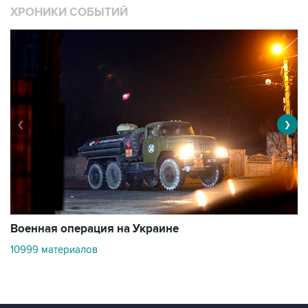
ХРОНИКИ СОБЫТИЙ
❮
❯
Военная операция на Украине
О
10999 материалов
3