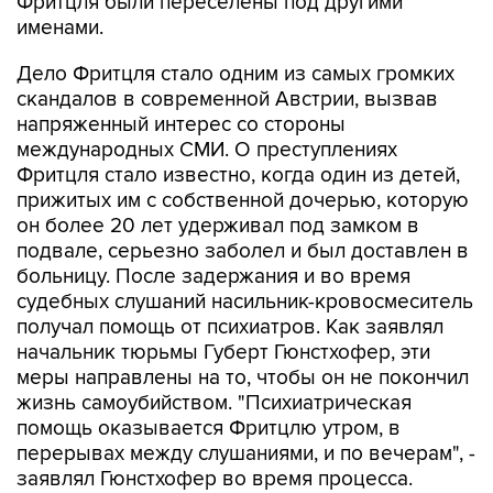
Фритцля были переселены под другими
именами.
Дело Фритцля стало одним из самых громких
скандалов в современной Австрии, вызвав
напряженный интерес со стороны
международных СМИ. О преступлениях
Фритцля стало известно, когда один из детей,
прижитых им с собственной дочерью, которую
он более 20 лет удерживал под замком в
подвале, серьезно заболел и был доставлен в
больницу. После задержания и во время
судебных слушаний насильник-кровосмеситель
получал помощь от психиатров. Как заявлял
начальник тюрьмы Губерт Гюнстхофер, эти
меры направлены на то, чтобы он не покончил
жизнь самоубийством. "Психиатрическая
помощь оказывается Фритцлю утром, в
перерывах между слушаниями, и по вечерам", -
заявлял Гюнстхофер во время процесса.