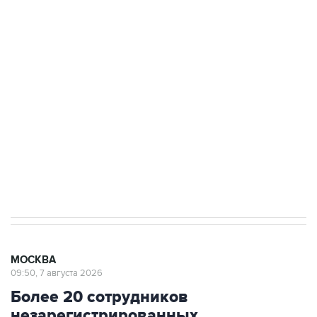
ФСБ сообщила о задержании в Приморье
подростков, готовивших теракт на объекте
Росгвардии
Беспилотные технологии и ИИ на службе у
электросетевых объектов и агрокомплексов
Социальная реклама, АНО «Национальные приоритеты».
ИНН 7725383515 Erid: F7NfYUJCUneVdwcydK6A
Аксенов сообщил о четвертом погибшем в
результате атаки ВСУ на Крым
МОСКВА
09:50, 7 августа 2026
Более 20 сотрудников
незарегистрированных