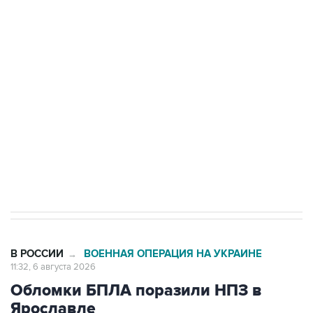
одних руках все службы тыла Минобороны
Как российские медицинские технологии
выходят на мировые рынки
Социальная реклама, АНО «Национальные приоритеты».
ИНН 7725383515 Erid: F7NfYUJCUneVdTRF8PRs
Трамп заявил, что переговоры с Ираном
начнутся в понедельник
В РОССИИ
ВОЕННАЯ ОПЕРАЦИЯ НА УКРАИНЕ
→
11:32, 6 августа 2026
Обломки БПЛА поразили НПЗ в
Ярославле
Москва. 6 августа. INTERFAX.RU - В