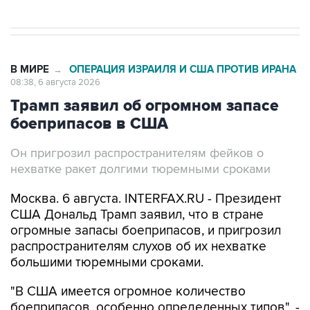
В МИРЕ
ОПЕРАЦИЯ ИЗРАИЛЯ И США ПРОТИВ ИРАНА
→
08:38, 6 августа 2026
Трамп заявил об огромном запасе
боеприпасов в США
Он пригрозил распространителям фейков о
нехватке ракет долгими тюремными сроками
Москва. 6 августа. INTERFAX.RU - Президент
США Дональд Трамп заявил, что в стране
огромные запасы боеприпасов, и пригрозил
распространителям слухов об их нехватке
большими тюремными сроками.
"В США имеется огромное количество
боеприпасов, особенно определенных типов", -
написал
он в Truth Social.