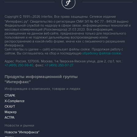
Copyright © 1991—2026 Interfax. Все права защищены. Сетевое издание
"Интерфакс.ру". Свидетельство о регистрации СМИ ЭЛ № ФС 77 - 84928 выдано
Федеральной службой по надзору в сфере связи, информационных технологий и
массовых коммуникаций (Роскомнадзор) 21.03.2023. Вся информация,
размещенная на данном веб-сайте, предназначена только для персонального
пользования и не подлежит дальнейшему воспроизведению и/или
распространению в какой-либо форме, иначе как с письменного разрешения
Интерфакса.
Сайт Interfax.ru (далее – сайт) использует файлы cookie. Продолжая работу с
сайтом, Вы соглашаетесь на сбор и последующую
обработку файлов cookie
.
Адрес: Россия, 127006, Москва, 1-я Тверская-Ямская улица, дом 2, стр.1, тел.:
+7 (499) 250-98-40
, факс:
+7 (499) 250-97-27
Продукты информационной группы
"Интерфакс"
Информация о компаниях, товарах и людях
СПАРК
X-Compliance
СКАУТ
Маркер
АСТРА
Новости и рынки
Новости "Интерфакса"
СКАН
RUDATA
Центр раскрытия корпоративной информации