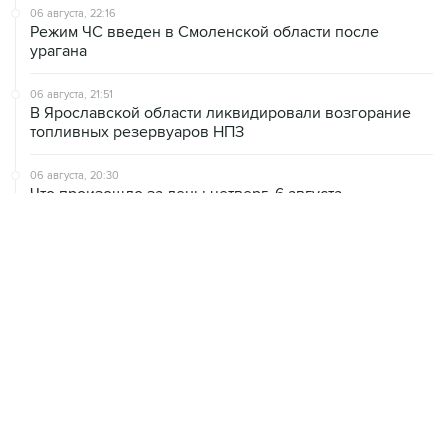
06 августа, 22:16
Режим ЧС введен в Смоленской области после
урагана
06 августа, 21:51
В Ярославской области ликвидировали возгорание
топливных резервуаров НПЗ
06 августа, 20:30
Что произошло за день: четверг, 6 августа
06 августа, 20:28
В ИКИ РАН предложили выделить на Луне район для
падения старых аппаратов и ступеней ракет