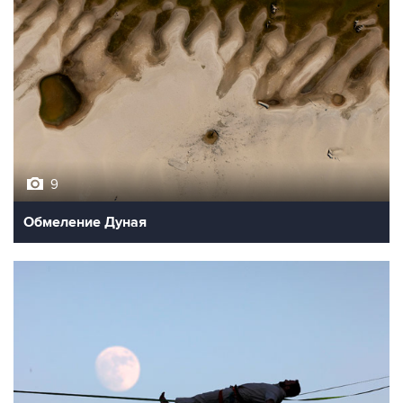
9
Обмеление Дуная