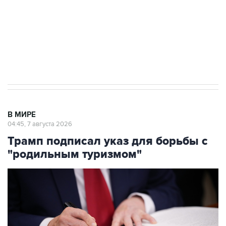
выходят на мировые рынки
Социальная реклама, АНО «Национальные приоритеты».
ИНН 7725383515 Erid: F7NfYUJCUneVdTRF8PRs
Аксенов сообщил о четвертом погибшем в
результате атаки ВСУ на Крым
В МИРЕ
04:45, 7 августа 2026
Трамп подписал указ для борьбы с
"родильным туризмом"