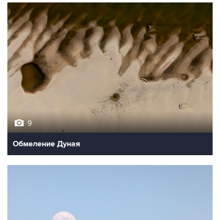
9
Обмеление Дуная