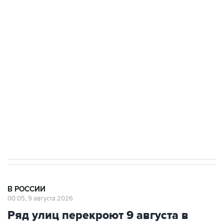
области подверглось атаке БПЛА
Беспилотные технологии и ИИ на службе у
электросетевых объектов и агрокомплексов
Социальная реклама, АНО «Национальные приоритеты».
ИНН 7725383515 Erid: F7NfYUJCUneVdwcydK6A
Кабмин РФ разрешил до 1 июля 2027 года
импорт, выпуск и обращение бензина Евро 2,
Евро 3, Евро 4
В РОССИИ
00:05, 9 августа 2026
Ряд улиц перекроют 9 августа в
районе "Лужников" из-за концерта