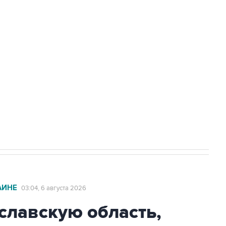
доточить в одних руках все службы
ехнологии выходят на мировые рынки
НН 7725383515 Erid: F7NfYUJCUneVdTRF8PRs
с Ираном начнутся в понедельник
АИНЕ
03:04, 6 августа 2026
славскую область,