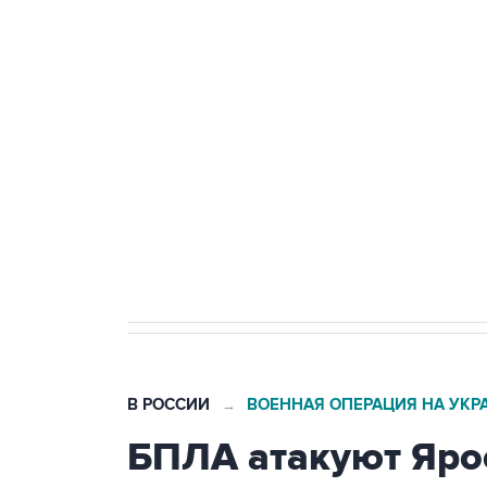
Путин сообщил о решении сосре
тыла Минобороны
Как российские медицинские т
Социальная реклама, АНО «Национальные приоритеты».
И
Трамп заявил, что переговоры 
В РОССИИ
ВОЕННАЯ ОПЕРАЦИЯ НА УКР
→
БПЛА атакуют Яро