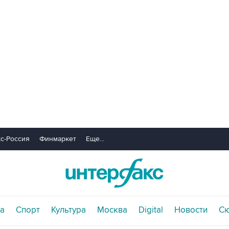
с-Россия
Финмаркет
Еще...
а
Спорт
Культура
Москва
Digital
Новости
С