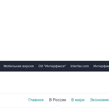
Мобильная версия
Об "Интерфаксе"
Interfax.com
Интерфак
Главное
В России
В мире
Экономик