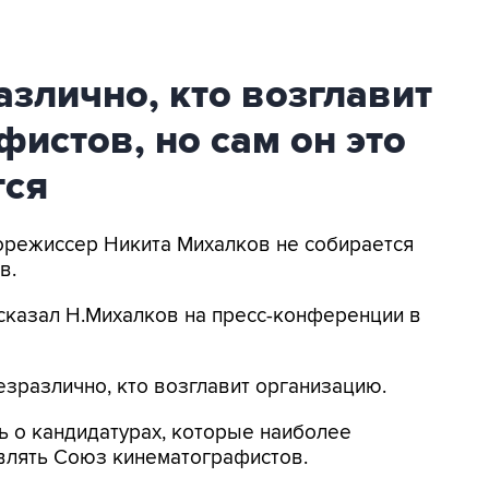
злично, кто возглавит
истов, но сам он это
тся
норежиссер Никита Михалков не собирается
в.
- сказал Н.Михалков на пресс-конференции в
езразлично, кто возглавит организацию.
ь о кандидатурах, которые наиболее
авлять Союз кинематографистов.