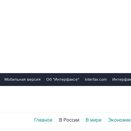
Мобильная версия
Об "Интерфаксе"
Interfax.com
Интерфак
Главное
В России
В мире
Экономик