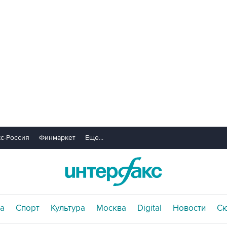
с-Россия
Финмаркет
Еще...
а
Спорт
Культура
Москва
Digital
Новости
С