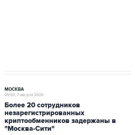
Как российские медицинские технологии
выходят на мировые рынки
Социальная реклама, АНО «Национальные приоритеты».
ИНН 7725383515 Erid: F7NfYUJCUneVdTRF8PRs
Аксенов сообщил о четвертом погибшем в
результате атаки ВСУ на Крым
МОСКВА
09:50, 7 августа 2026
Более 20 сотрудников
незарегистрированных
криптообменников задержаны в
"Москва-Сити"