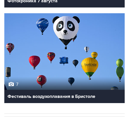
Фотохроника 7 августа
7
Фестиваль воздухоплавания в Бристоле