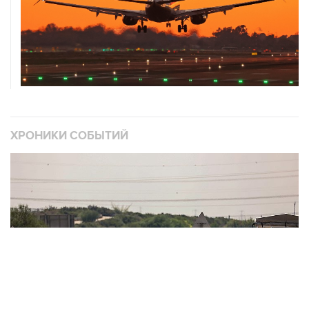
ХРОНИКИ СОБЫТИЙ
❮
❯