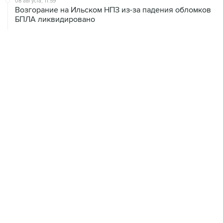
08 августа, 11:59
Возгорание на Ильском НПЗ из-за падения обломков
БПЛА ликвидировано
08 августа, 10:07
В Красноярском крае во время сплава по реке
пропала семья
08 августа, 09:22
Топливо в Севастополе в субботу поступит в продажу
на 13 АЗС сети "Атан"