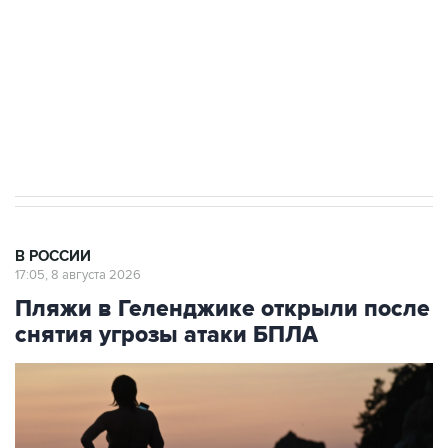
электросетевых объектов и агрокомплексов
Социальная реклама, АНО «Национальные приоритеты».
ИНН 7725383515 Erid: F7NfYUJCUneVdwcydK6A
Кабмин РФ разрешил до 1 июля 2027 года
импорт, выпуск и обращение бензина Евро 2,
Евро 3, Евро 4
В РОССИИ
17:05, 8 августа 2026
Пляжи в Геленджике открыли после
снятия угрозы атаки БПЛА