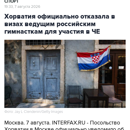
Хорватия официально отказала в
визах ведущим российским
гимнасткам для участия в ЧЕ
Фото: Jay L Clendenin/Getty Images
Москва. 7 августа. INTERFAX.RU - Посольство
Хорватии в Москве официально уведомило об
отказе в выдаче виз девяти из 65 членов