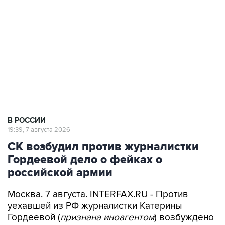
ИНН 7725383515 Erid: F7NfYUJCUneVdwcydK6A
Аксенов сообщил о четвертом погибшем в
результате атаки ВСУ на Крым
В РОССИИ
19:39, 7 августа 2026
СК возбудил против журналистки
Гордеевой дело о фейках о
российской армии
Москва. 7 августа. INTERFAX.RU - Против
уехавшей из РФ журналистки Катерины
Гордеевой (
признана иноагентом
) возбуждено
дело о распространении дезинформации о
деятельности российских Вооруженных сил, ее