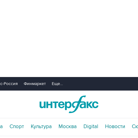
с-Россия
Финмаркет
Еще...
а
Спорт
Культура
Москва
Digital
Новости
С