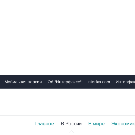
Мобильная версия
Об "Интерфаксе"
Interfax.com
Интерфак
Главное
В России
В мире
Экономик