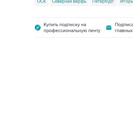
ОСК
Северная верфь
Петербург
Игорь
Купить подписку на
Подписа
профессиональную ленту
главных
13:11, 7 августа 2026