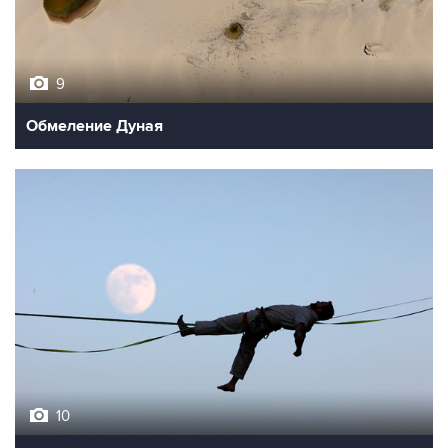
9
Обмеление Дуная
10