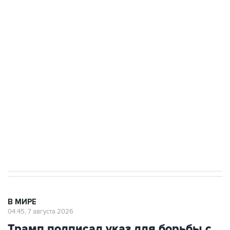
подростков, готовивших теракт на объекте
Росгвардии
Как российские медицинские технологии
выходят на мировые рынки
Социальная реклама, АНО «Национальные приоритеты».
ИНН 7725383515 Erid: F7NfYUJCUneVdTRF8PRs
Аксенов сообщил о четвертом погибшем в
результате атаки ВСУ на Крым
В МИРЕ
04:45, 7 августа 2026
Трамп подписал указ для борьбы с
"родильным туризмом"