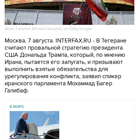
Фото: Fatemeh Bahrami/Anadolu via Getty Images
Москва. 7 августа. INTERFAX.RU - В Тегеране
считают провальной стратегию президента
США Дональда Трампа, который, по мнению
Ирана, пытается его запугать, и призывают
выполнить взятые обязательства для
урегулирования конфликта, заявил спикер
иранского парламента Мохаммад Багер
Галибаф.
В МИРЕ
06 августа 2026