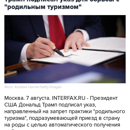
Фото: Andrew Harnik/Getty Images
Москва. 7 августа. INTERFAX.RU - Президент
США Дональд Трамп подписал указ,
направленный на запрет практики "родильного
туризма", подразумевающей приезд в страну
на роды с целью автоматического получения
ребенком американского гражданства,
сообщается
на сайте Белого дома.