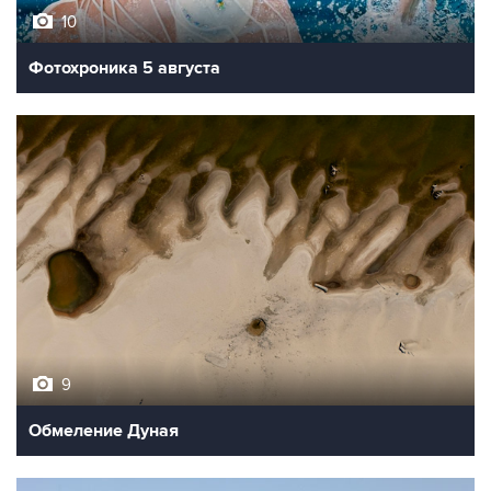
10
Фотохроника 5 августа
9
Обмеление Дуная