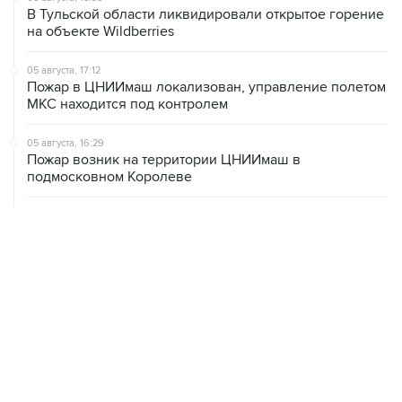
В Тульской области ликвидировали открытое горение
на объекте Wildberries
05 августа, 17:12
Пожар в ЦНИИмаш локализован, управление полетом
МКС находится под контролем
05 августа, 16:29
Пожар возник на территории ЦНИИмаш в
подмосковном Королеве
05 августа, 16:15
В Домодедово проверят состояние водных объектов
после повреждения склада бытовой химии
05 августа, 16:10
Неизвестность в части бюджета не позволяет ЦБ
уверенно говорить о скором допснижении ставки
05 августа, 15:24
В Иркутской области экипаж пропавшей Cessna
вышел на связь