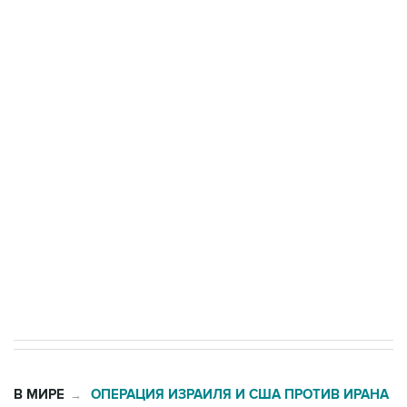
Три человека погибли, двое ранены при атаке
БПЛА на автомобиль в Удмуртии
Путин сообщил о решении сосредоточить в
одних руках все службы тыла Минобороны
Как российские медицинские технологии
выходят на мировые рынки
Социальная реклама, АНО «Национальные приоритеты».
ИНН 7725383515 Erid: F7NfYUJCUneVdTRF8PRs
Трамп заявил, что переговоры с Ираном
начнутся в понедельник
В МИРЕ
ОПЕРАЦИЯ ИЗРАИЛЯ И США ПРОТИВ ИРАНА
→