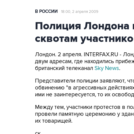
В РОССИИ
18:00, 2 апреля 2009
Полиция Лондона 
сквотам участнико
Лондон. 2 апреля. INTERFAX.RU - Ло
двум адресам, где находились прибе
британский телеканал
Sky News
.
Представители полиции заявляют, ч
обвинению "в агрессивных действиях
ими не заинтересуется, то их освобо
Между тем, участники протестов в по
провели памятную церемонию у здания
их товарищей.
ск