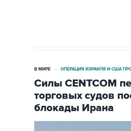
Социальная реклама, АНО «Национальные приоритеты».
И
Кабмин РФ разрешил до 1 июля 
бензина Евро 2, Евро 3, Евро 4
В МИРЕ
ОПЕРАЦИЯ ИЗРАИЛЯ И США ПР
→
Силы CENTCOM пер
торговых судов п
блокады Ирана