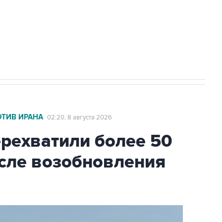
НН 7725383515 Erid: F7NfYUJCUneVdwcydK6A
2027 года импорт, выпуск и обращение
ОТИВ ИРАНА
02:20, 8 августа 2026
ехватили более 50
осле возобновления