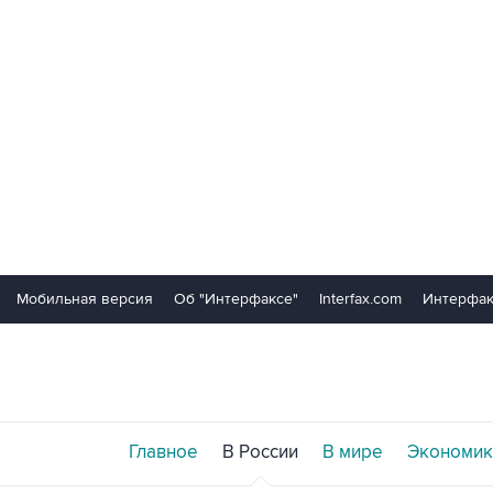
Мобильная версия
Об "Интерфаксе"
Interfax.com
Интерфак
Главное
В России
В мире
Экономик