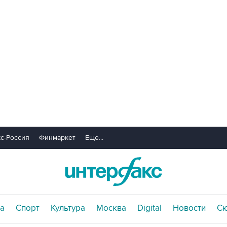
с-Россия
Финмаркет
Еще...
а
Спорт
Культура
Москва
Digital
Новости
С