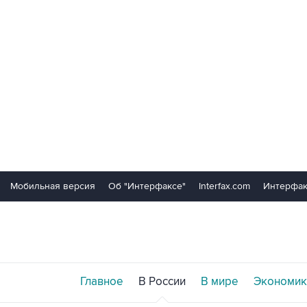
Мобильная версия
Об "Интерфаксе"
Interfax.com
Интерфак
Главное
В России
В мире
Экономик