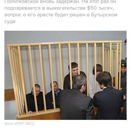
Политковской вновь задержан. На этот раз он
подозревается в вымогательстве $50 тысяч,
вопрос о его аресте будет решен в Бутырском
суде
Фото: ИТАР-ТАСС