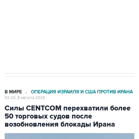
электросетевых объектов и агрокомплексов
Социальная реклама, АНО «Национальные приоритеты».
ИНН 7725383515 Erid: F7NfYUJCUneVdwcydK6A
Кабмин РФ разрешил до 1 июля 2027 года
импорт, выпуск и обращение бензина Евро 2,
Евро 3, Евро 4
В МИРЕ
ОПЕРАЦИЯ ИЗРАИЛЯ И США ПРОТИВ ИРАНА
→
02:20, 8 августа 2026
Силы CENTCOM перехватили более
50 торговых судов после
возобновления блокады Ирана