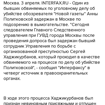
Москва. 3 апреля. INTERFAX.RU - Один из
бывших обвиняемых по уголовному делу об
убийстве обозревателя "Новой газеты" Анны
Политковской задержан в Москве по
подозрению в вымогательстве. "Сегодня
следователем Главного Следственного
управления при ГУВД города Москвы после
проведения допроса был задержан бывший
сотрудник Управления по борьбе с
организованной преступностью Сергей
Хаджикурбанов, который проходил в качестве
обвиняемого на процессе по делу об убийстве
Политковской", - сообщил "Интерфаксу" в
четверг источник в правоохранительных
органах.
В ходе этого процесса Хаджикурбанов был
признан невиновным присяжными и отпущен
из-под стражи. По информации источника, в
четверг ему было предъявлено обвинение в