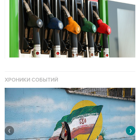
ХРОНИКИ СОБЫТИЙ
❮
❯