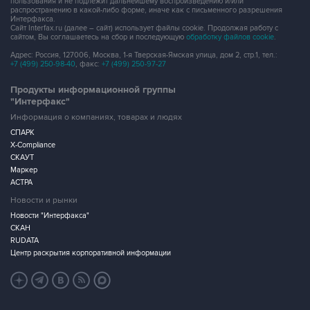
пользования и не подлежит дальнейшему воспроизведению и/или
распространению в какой-либо форме, иначе как с письменного разрешения
Интерфакса.
Сайт Interfax.ru (далее – сайт) использует файлы cookie. Продолжая работу с
сайтом, Вы соглашаетесь на сбор и последующую
обработку файлов cookie
.
Адрес: Россия, 127006, Москва, 1-я Тверская-Ямская улица, дом 2, стр.1, тел.:
+7 (499) 250-98-40
, факс:
+7 (499) 250-97-27
Продукты информационной группы
"Интерфакс"
Информация о компаниях, товарах и людях
СПАРК
X-Compliance
СКАУТ
Маркер
АСТРА
Новости и рынки
Новости "Интерфакса"
СКАН
RUDATA
Центр раскрытия корпоративной информации