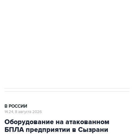
подростков, готовивших теракт на объекте
Росгвардии
Беспилотные технологии и ИИ на службе у
электросетевых объектов и агрокомплексов
Социальная реклама, АНО «Национальные приоритеты».
ИНН 7725383515 Erid: F7NfYUJCUneVdwcydK6A
Кабмин РФ разрешил до 1 июля 2027 года
импорт, выпуск и обращение бензина Евро 2,
Евро 3, Евро 4
В РОССИИ
14:24, 8 августа 2026
Оборудование на атакованном
БПЛА предприятии в Сызрани