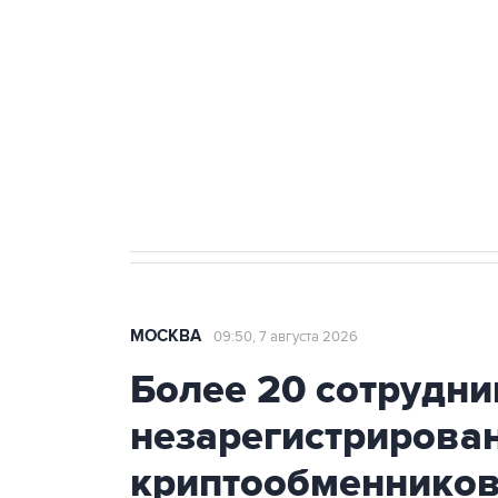
Беспилотные технологии и ИИ н
агрокомплексов
Социальная реклама, АНО «Национальные приоритеты».
И
Аксенов сообщил о четвертом п
Крым
МОСКВА
09:50, 7 августа 2026
Более 20 сотрудни
незарегистрирова
криптообменников