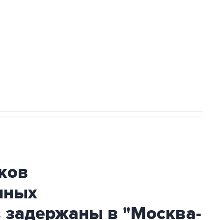
а службе у электросетевых объектов и
НН 7725383515 Erid: F7NfYUJCUneVdwcydK6A
огибшем в результате атаки ВСУ на
ков
нных
 задержаны в "Москва-