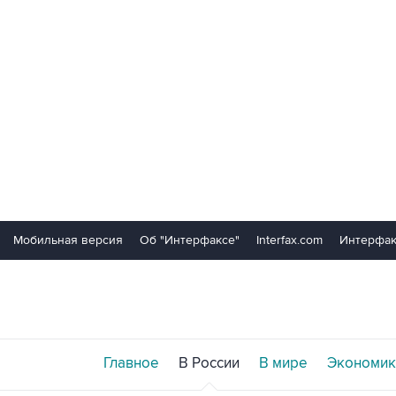
Мобильная версия
Об "Интерфаксе"
Interfax.com
Интерфак
Главное
В России
В мире
Экономик