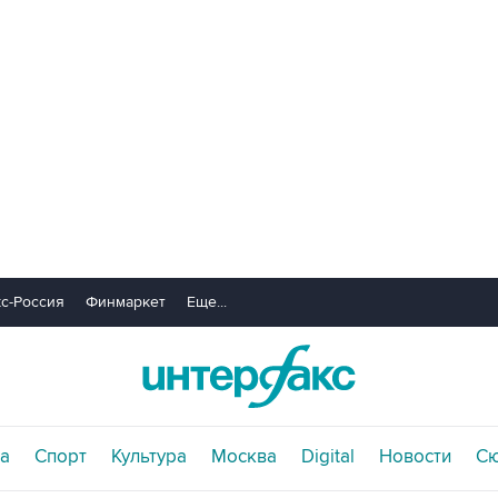
с-Россия
Финмаркет
Еще...
а
Спорт
Культура
Москва
Digital
Новости
С