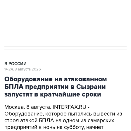
ИНН 7725383515 Erid: F7NfYUJCUneVdwcydK6A
Кабмин РФ разрешил до 1 июля 2027 года
импорт, выпуск и обращение бензина Евро 2,
Евро 3, Евро 4
В РОССИИ
14:24, 8 августа 2026
Оборудование на атакованном
БПЛА предприятии в Сызрани
запустят в кратчайшие сроки
Москва. 8 августа. INTERFAX.RU -
Оборудование, которое пытались вывести из
строя атакой БПЛА на одном из самарских
предприятий в ночь на субботу, начнет