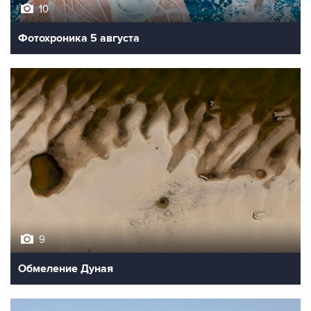
10
Фотохроника 5 августа
9
Обмеление Дуная