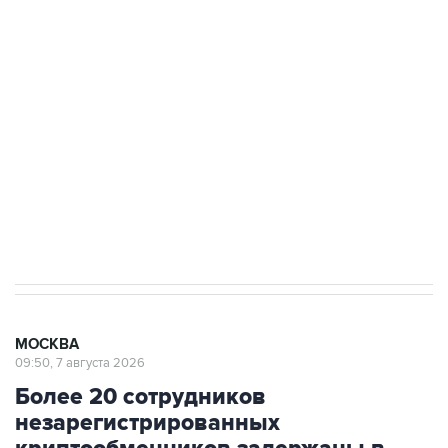
подростков, готовивших теракт на объекте
Росгвардии
Беспилотные технологии и ИИ на службе у
электросетевых объектов и агрокомплексов
Социальная реклама, АНО «Национальные приоритеты».
ИНН 7725383515 Erid: F7NfYUJCUneVdwcydK6A
Аксенов сообщил о четвертом погибшем в
результате атаки ВСУ на Крым
МОСКВА
09:50, 7 августа 2026
Более 20 сотрудников
незарегистрированных