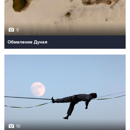
9
Обмеление Дуная
10