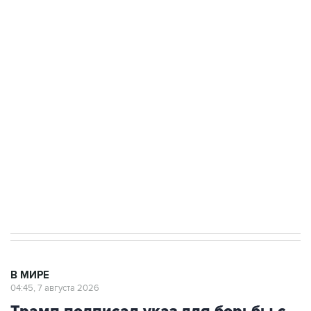
ФСБ сообщила о задержании в Приморье
подростков, готовивших теракт на объекте
Росгвардии
Как российские медицинские технологии
выходят на мировые рынки
Социальная реклама, АНО «Национальные приоритеты».
ИНН 7725383515 Erid: F7NfYUJCUneVdTRF8PRs
Аксенов сообщил о четвертом погибшем в
результате атаки ВСУ на Крым
В МИРЕ
04:45, 7 августа 2026