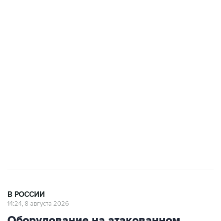
ФСБ сообщила о задержании в Приморье
подростков, готовивших теракт на объекте
Росгвардии
Беспилотные технологии и ИИ на службе у
электросетевых объектов и агрокомплексов
Социальная реклама, АНО «Национальные приоритеты».
ИНН 7725383515 Erid: F7NfYUJCUneVdwcydK6A
Кабмин РФ разрешил до 1 июля 2027 года
импорт, выпуск и обращение бензина Евро 2,
Евро 3, Евро 4
В РОССИИ
14:24, 8 августа 2026
Оборудование на атакованном