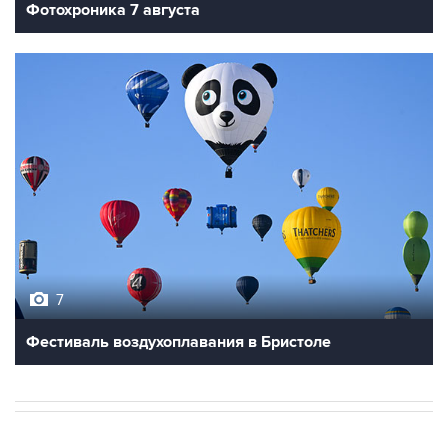
Фотохроника 7 августа
7
Фестиваль воздухоплавания в Бристоле