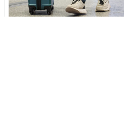
08 августа, 12:26
Пляжи в Геленджике закрыли из-за угрозы атаки
БПЛА
08 августа, 11:59
Возгорание на Ильском НПЗ из-за падения обломков
БПЛА ликвидировано
ХРОНИКИ СОБЫТИЙ