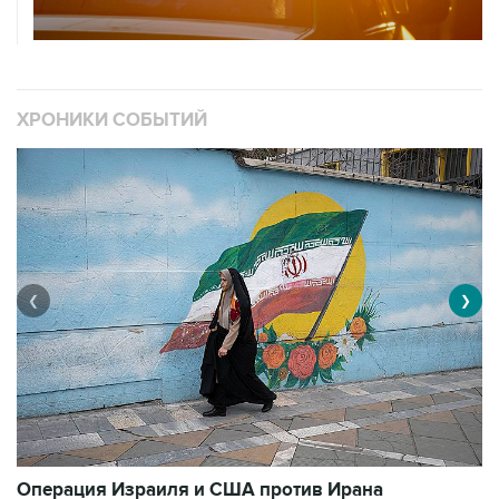
ХРОНИКИ СОБЫТИЙ
❮
❯
В
Операция Израиля и США против Ирана