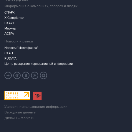
Информация о компаниях, товарах и людях
СПАРК
X-Compliance
СКАУТ
Маркер
АСТРА
Новости и рынки
Новости "Интерфакса"
СКАН
RUDATA
Центр раскрытия корпоративной информации
Условия использования информации
Выходные данные
Дизайн – Motka.ru