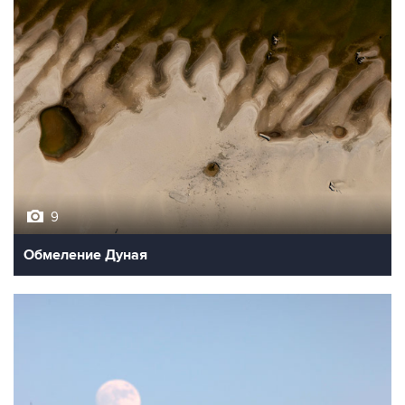
9
Обмеление Дуная