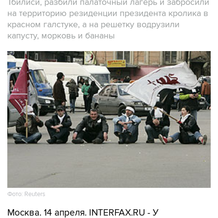
Тбилиси, разбили палаточный лагерь и забросили
на территорию резиденции президента кролика в
красном галстуке, а на решетку водрузили
капусту, морковь и бананы
Фото: Reuters
Москва. 14 апреля. INTERFAX.RU - У