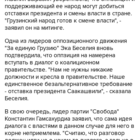
отставки президента и смены власти в стране.
"Грузинский народ готов к смене власти", -
заявил он на митинге.
Одна из лидеров оппозиционного движения
"За единую Грузию" Эка Беселия вновь
подтвердила, что оппзиция на намерена
вступать в диалог о коалиционном
правительстве. "Нам не нужны никакие
должности и кресла в правительстве. Наше
единственное безальтернативное требование
- отставка президента Саакашвили", - сказала
Беселия.
В свою очередь, лидер партии "Свобода"
Константин Гамсахурдиа заявил, что сама идея
диалога с властями в данном случае для него в
корне неприемлема. "Считаю, что разговор
должен идти не о каком-то диалоге, а только о
внеочередных президентских и парламентских