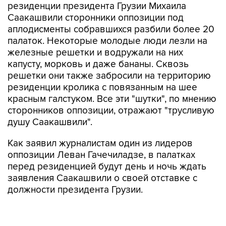
резиденции президента Грузии Михаила
Саакашвили сторонники оппозиции под
аплодисменты собравшихся разбили более 20
палаток. Некоторые молодые люди лезли на
железные решетки и водружали на них
капусту, морковь и даже бананы. Сквозь
решетки они также забросили на территорию
резиденции кролика с повязанным на шее
красным галстуком. Все эти "шутки", по мнению
сторонников оппозиции, отражают "трусливую
душу Саакашвили".
Как заявил журналистам один из лидеров
оппозиции Леван Гачечиладзе, в палатках
перед резиденцией будут день и ночь ждать
заявления Саакашвили о своей отставке с
должности президента Грузии.
Ранее на проходящем перед резиденцией
митинге один из лидеров оппозиции Каха