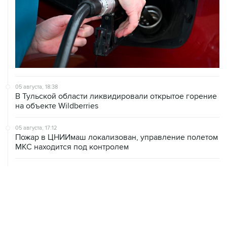
05 августа, 18:38
В Тульской области ликвидировали открытое горение
на объекте Wildberries
05 августа, 17:12
Пожар в ЦНИИмаш локализован, управление полетом
МКС находится под контролем
05 августа, 16:29
Пожар возник на территории ЦНИИмаш в
подмосковном Королеве
05 августа, 16:15
В Домодедово проверят состояние водных объектов
после повреждения склада бытовой химии