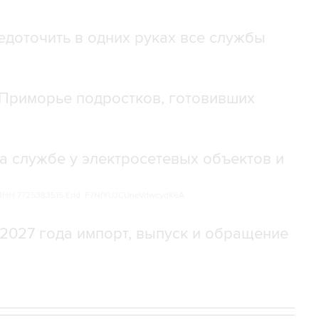
доточить в одних руках все службы
Приморье подростков, готовивших
а службе у электросетевых объектов и
НН 7725383515 Erid: F7NfYUJCUneVdwcydK6A
2027 года импорт, выпуск и обращение