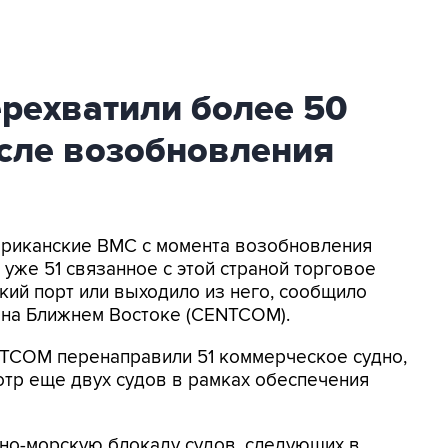
ехватили более 50
осле возобновления
мериканские ВМС с момента возобновления
уже 51 связанное с этой страной торговое
кий порт или выходило из него, сообщило
на Ближнем Востоке (CENTCOM).
NTCOM перенаправили 51 коммерческое судно,
отр еще двух судов в рамках обеспечения
о-морскую блокаду судов, следующих в