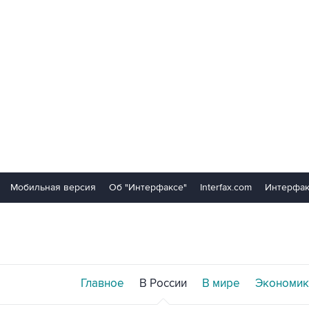
Мобильная версия
Об "Интерфаксе"
Interfax.com
Интерфак
Главное
В России
В мире
Экономик