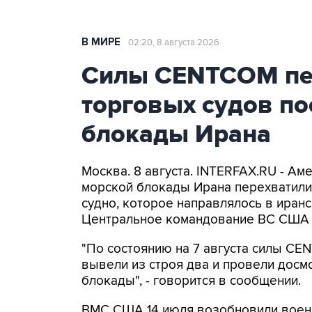
В МИРЕ
02:20, 8 августа 2026
Силы CENTCOM пер
торговых судов п
блокады Ирана
Москва. 8 августа. INTERFAX.RU - А
морской блокады Ирана перехватили 
судно, которое направлялось в иранс
Центральное командование ВС США 
"По состоянию на 7 августа силы CE
вывели из строя два и провели досм
блокады", - говорится в сообщении.
ВМС США 14 июля возобновили военн