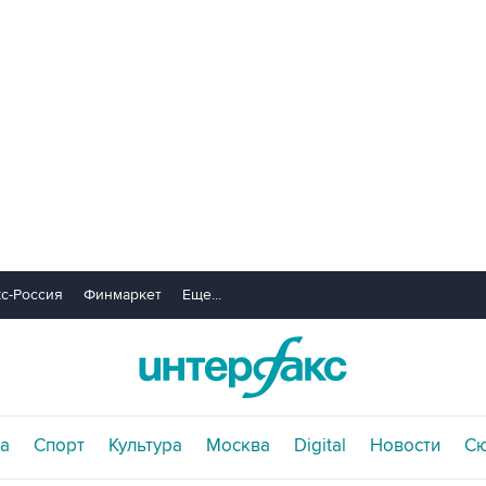
с-Россия
Финмаркет
Еще...
а
Спорт
Культура
Москва
Digital
Новости
С