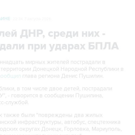
АИНЕ
22:34, 7 августа 2026
ей ДНР, среди них -
адали при ударах БПЛА
диннадцать мирных жителей пострадали в
о территории Донецкой Народной Республики в
сообщил
глава региона Денис Пушилин.
лики, в том числе двое детей, пострадали
У", - говорится в сообщении Пушилина,
сс-службой.
так также были "повреждены два жилых
нской инфраструктуры, автобус, спецтехника
одских округах Донецк, Горловка, Мариуполь,