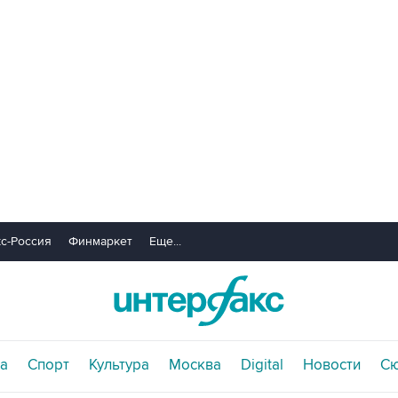
с-Россия
Финмаркет
Еще...
а
Спорт
Культура
Москва
Digital
Новости
С