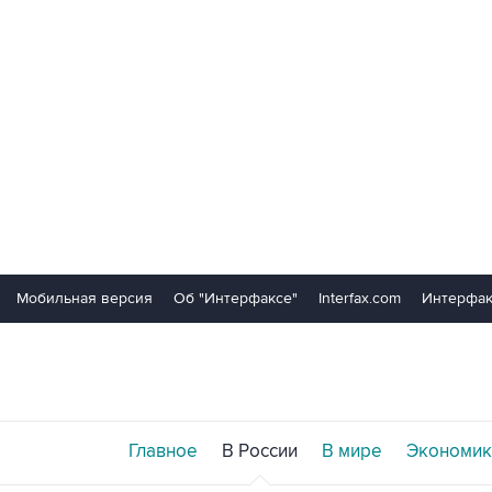
Мобильная версия
Об "Интерфаксе"
Interfax.com
Интерфак
Главное
В России
В мире
Экономик