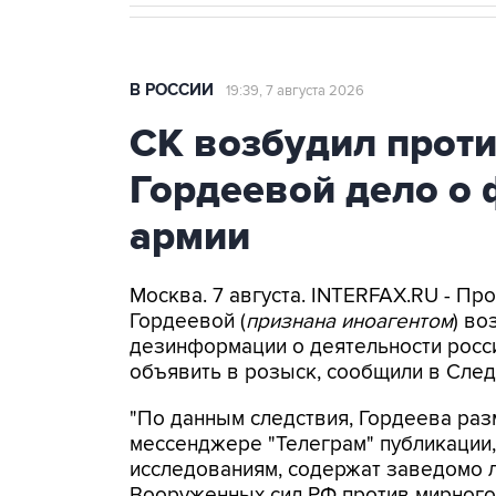
В РОССИИ
19:39, 7 августа 2026
СК возбудил прот
Гордеевой дело о 
армии
Москва. 7 августа. INTERFAX.RU - П
Гордеевой (
признана иноагентом
) во
дезинформации о деятельности росси
объявить в розыск, сообщили в След
"По данным следствия, Гордеева раз
мессенджере "Телеграм" публикации,
исследованиям, содержат заведомо
Вооруженных сил РФ против мирного 