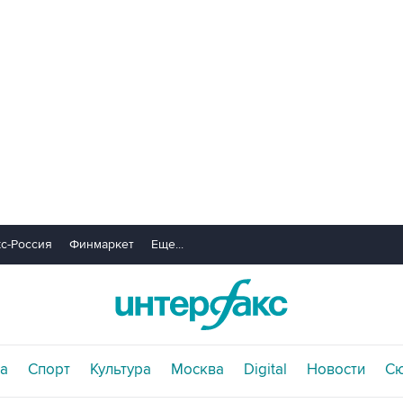
с-Россия
Финмаркет
Еще...
а
Спорт
Культура
Москва
Digital
Новости
С