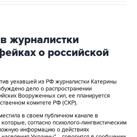
ив журналистки
фейках о российской
ротив уехавшей из РФ журналистки Катерины
збуждено дело о распространении
йских Вооруженных сил, ее планируется
ственном комитете РФ (СКР).
местила в своем публичном канале в
 которые, согласно психолого-лингвистическим
 ложную информацию о действиях
населения Украины", - говорится в сообщении