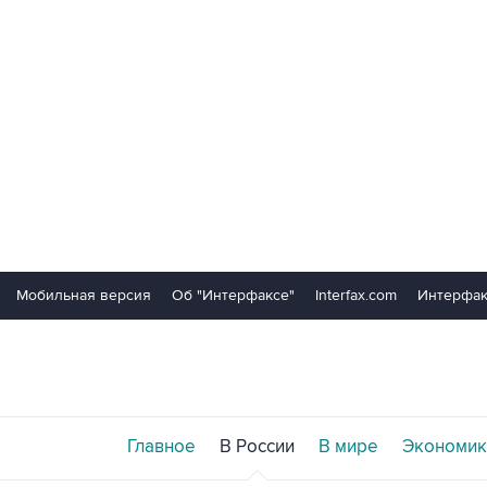
Мобильная версия
Об "Интерфаксе"
Interfax.com
Интерфак
Главное
В России
В мире
Экономик