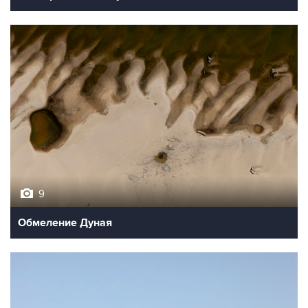
9
Обмеление Дуная