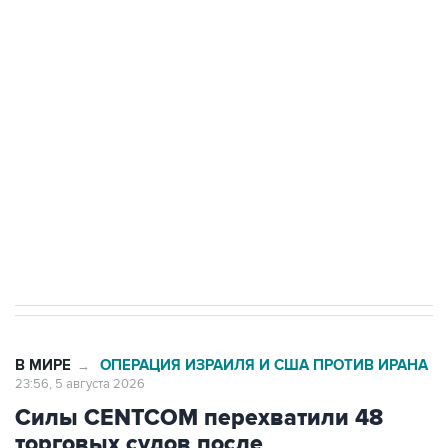
Путин сообщил о решении сосредоточить в
одних руках все службы тыла Минобороны
Как российские медицинские технологии
выходят на мировые рынки
Социальная реклама, АНО «Национальные приоритеты».
ИНН 7725383515 Erid: F7NfYUJCUneVdTRF8PRs
Трамп заявил, что переговоры с Ираном
начнутся в понедельник
В МИРЕ
ОПЕРАЦИЯ ИЗРАИЛЯ И США ПРОТИВ ИРАНА
→
23:56, 5 августа 2026
Силы CENTCOM перехватили 48
торговых судов после