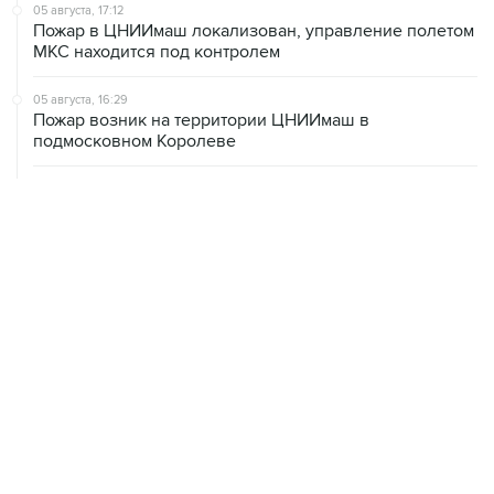
05 августа, 17:12
Пожар в ЦНИИмаш локализован, управление полетом
МКС находится под контролем
05 августа, 16:29
Пожар возник на территории ЦНИИмаш в
подмосковном Королеве
05 августа, 16:15
В Домодедово проверят состояние водных объектов
после повреждения склада бытовой химии
05 августа, 16:10
Неизвестность в части бюджета не позволяет ЦБ
уверенно говорить о скором допснижении ставки
05 августа, 15:24
В Иркутской области экипаж пропавшей Cessna
вышел на связь