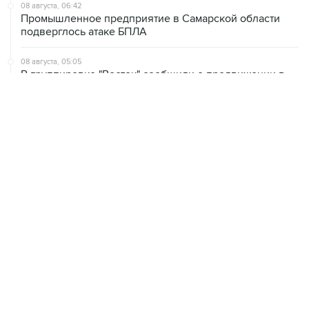
подверглось атаке БПЛА
08 августа, 05:05
В группировке "Восток" сообщили о продвижении в
глубину обороны ВСУ
08 августа, 00:36
Временные ограничения введены в аэропортах
Саратова, Пензы и Тамбова