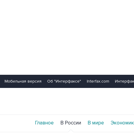
Мобильная версия
Об "Интерфаксе"
Interfax.com
Интерфак
Главное
В России
В мире
Экономик