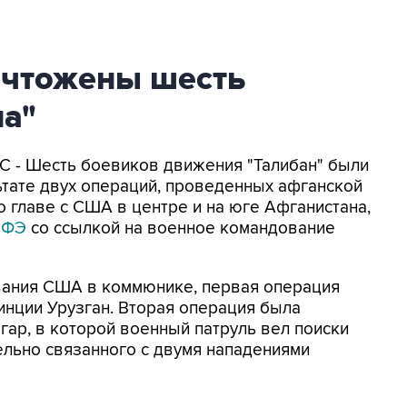
ичтожены шесть
на"
С - Шесть боевиков движения "Талибан" были
ьтате двух операций, проведенных афганской
 главе с США в центре и на юге Афганистана,
ЭФЭ
со ссылкой на военное командование
вания США в коммюнике, первая операция
нции Урузган. Вторая операция была
ар, в которой военный патруль вел поиски
ельно связанного с двумя нападениями