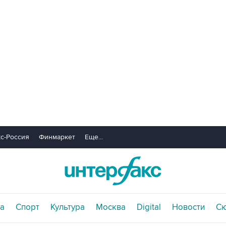
с-Россия
Финмаркет
Еще...
а
Спорт
Культура
Москва
Digital
Новости
С