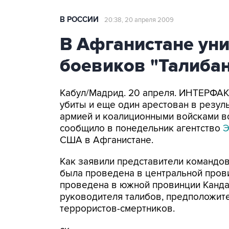
В РОССИИ
20:38, 20 апреля 2009
В Афганистане ун
боевиков "Талиба
Кабул/Мадрид. 20 апреля. ИНТЕРФАК
убиты и еще один арестован в резул
армией и коалиционными войсками во
сообщило в понедельник агентство
США в Афганистане.
Как заявили представители командо
была проведена в центральной прови
проведена в южной провинции Кандаг
руководителя талибов, предположит
террористов-смертников.