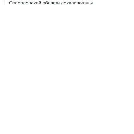
Свердловской области локализованы
07 августа, 08:03
С атакованного дронами склада в Екатеринбурге
эвакуировали 800 человек
07 августа, 07:46
В Екатеринбурге тушат пожар на логистическом
объекте Wildberries