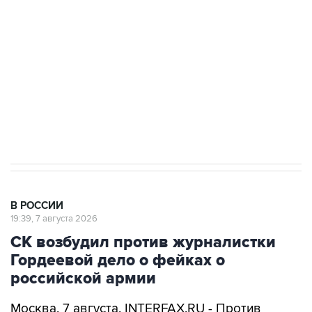
Беспилотные технологии и ИИ на службе у
электросетевых объектов и агрокомплексов
Социальная реклама, АНО «Национальные приоритеты».
ИНН 7725383515 Erid: F7NfYUJCUneVdwcydK6A
Аксенов сообщил о четвертом погибшем в
результате атаки ВСУ на Крым
В РОССИИ
19:39, 7 августа 2026
СК возбудил против журналистки
Гордеевой дело о фейках о
российской армии
Москва. 7 августа. INTERFAX.RU - Против