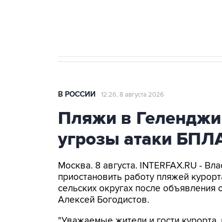
Кабмин РФ разрешил до 1 июля 
бензина Евро 2, Евро 3, Евро 4
В РОССИИ
12:26, 8 августа 2026
Пляжи в Геленджи
угрозы атаки БПЛ
Москва. 8 августа. INTERFAX.RU - Вл
приостановить работу пляжей курорт
сельских округах после объявления 
Алексей Богодистов.
"Уважаемые жители и гости курорта, 