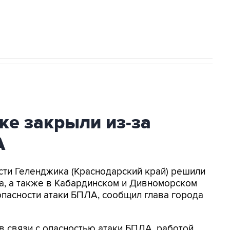
2027 года импорт, выпуск и обращение
ке закрыли из-за
А
асти Геленджика (Краснодарский край) решили
а, а также в Кабардинском и Дивноморском
опасности атаки БПЛА, сообщил глава города
в связи с опасностью атаки БПЛА, работой