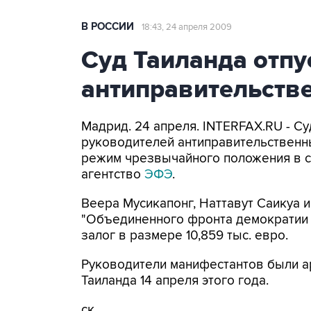
В РОССИИ
18:43, 24 апреля 2009
Суд Таиланда отпу
антиправительств
Мадрид. 24 апреля. INTERFAX.RU - Су
руководителей антиправительственн
режим чрезвычайного положения в ст
агентство
ЭФЭ
.
Веера Мусикапонг, Наттавут Саикуа и
"Объединенного фронта демократии 
залог в размере 10,859 тыс. евро.
Руководители манифестантов были а
Таиланда 14 апреля этого года.
ск