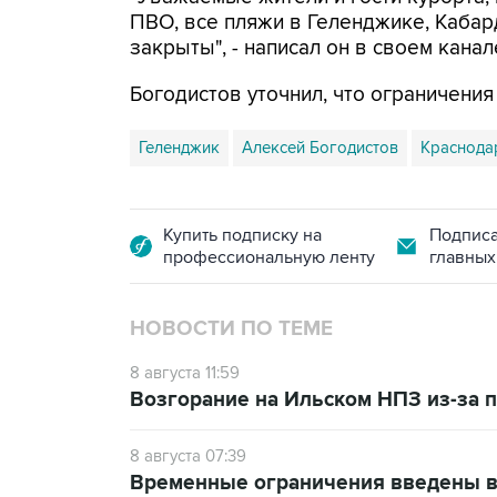
ПВО, все пляжи в Геленджике, Кабар
закрыты", - написал он в своем канал
Богодистов уточнил, что ограничени
Геленджик
Алексей Богодистов
Краснода
Купить подписку на
Подписа
профессиональную ленту
главных
НОВОСТИ ПО ТЕМЕ
8 августа 11:59
Возгорание на Ильском НПЗ из-за
8 августа 07:39
Временные ограничения введены в