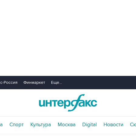
с-Россия
Финмаркет
Еще...
а
Спорт
Культура
Москва
Digital
Новости
С