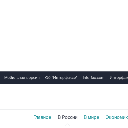
Мобильная версия
Об "Интерфаксе"
Interfax.com
Интерфак
Главное
В России
В мире
Экономик