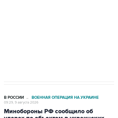
Промышленное предприятие в Самарской
области подверглось атаке БПЛА
Беспилотные технологии и ИИ на службе у
электросетевых объектов и агрокомплексов
Социальная реклама, АНО «Национальные приоритеты».
ИНН 7725383515 Erid: F7NfYUJCUneVdwcydK6A
Кабмин РФ разрешил до 1 июля 2027 года
импорт, выпуск и обращение бензина Евро 2,
Евро 3, Евро 4
В РОССИИ
ВОЕННАЯ ОПЕРАЦИЯ НА УКРАИНЕ
→
09:29, 9 августа 2026
Минобороны РФ сообщило об