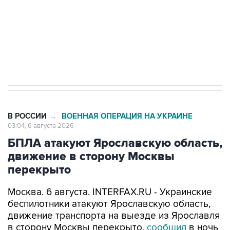
выходят на мировые рынки
Социальная реклама, АНО «Национальные приоритеты».
ИНН 7725383515 Erid: F7NfYUJCUneVdTRF8PRs
Трамп заявил, что переговоры с Ираном
начнутся в понедельник
В РОССИИ
ВОЕННАЯ ОПЕРАЦИЯ НА УКРАИНЕ
→
03:04, 6 августа 2026
БПЛА атакуют Ярославскую область,
движение в сторону Москвы
перекрыто
Москва. 6 августа. INTERFAX.RU - Украинские
беспилотники атакуют Ярославскую область,
движение транспорта на выезде из Ярославля
в сторону Москвы перекрыто,
сообщил
в ночь