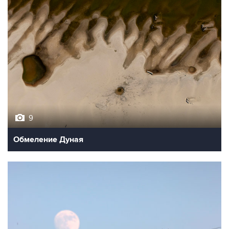
9
Обмеление Дуная