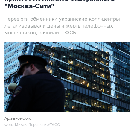
"Москва-Сити"
Через эти обменники украинские колл-центры
легализовывали деньги жертв телефонных
мошенников, заявили в ФСБ
Архивное фото
Фото: Михаил Терещенко/ТАСС