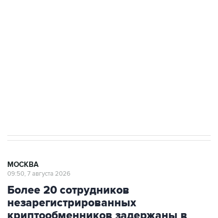
подростков, готовивших теракт на объекте
Росгвардии
Беспилотные технологии и ИИ на службе у
электросетевых объектов и агрокомплексов
Социальная реклама, АНО «Национальные приоритеты».
ИНН 7725383515 Erid: F7NfYUJCUneVdwcydK6A
Аксенов сообщил о четвертом погибшем в
результате атаки ВСУ на Крым
МОСКВА
09:50, 7 августа 2026
Более 20 сотрудников
незарегистрированных
криптообменников задержаны в