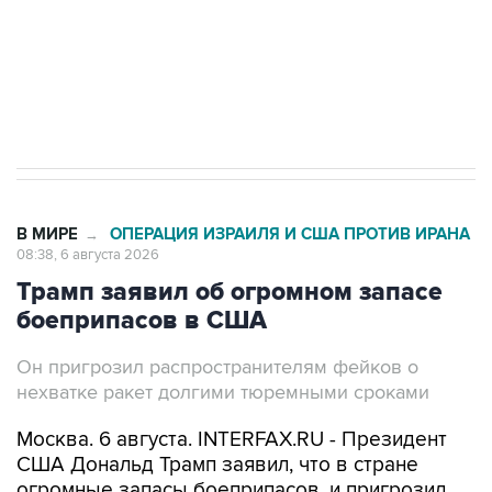
Социальная реклама, АНО «Национальные приоритеты».
ИНН 7725383515 Erid: F7NfYUJCUneVdTRF8PRs
Трамп заявил, что переговоры с Ираном
начнутся в понедельник
В МИРЕ
ОПЕРАЦИЯ ИЗРАИЛЯ И США ПРОТИВ ИРАНА
→
08:38, 6 августа 2026
Трамп заявил об огромном запасе
боеприпасов в США
Он пригрозил распространителям фейков о
нехватке ракет долгими тюремными сроками
Москва. 6 августа. INTERFAX.RU - Президент
США Дональд Трамп заявил, что в стране
огромные запасы боеприпасов, и пригрозил