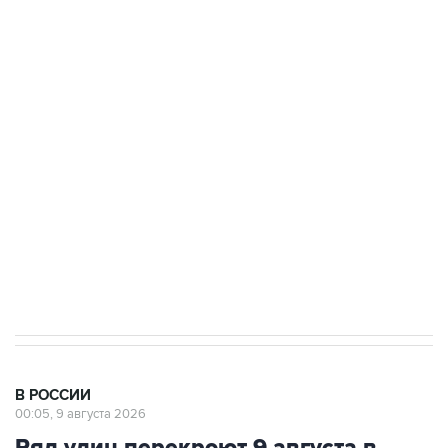
Промышленное предприятие в Самарской
области подверглось атаке БПЛА
Беспилотные технологии и ИИ на службе у
электросетевых объектов и агрокомплексов
Социальная реклама, АНО «Национальные приоритеты».
ИНН 7725383515 Erid: F7NfYUJCUneVdwcydK6A
Кабмин РФ разрешил до 1 июля 2027 года
импорт, выпуск и обращение бензина Евро 2,
Евро 3, Евро 4
В РОССИИ
00:05, 9 августа 2026