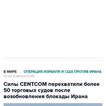
Беспилотные технологии и ИИ на службе у
электросетевых объектов и агрокомплексов
Социальная реклама, АНО «Национальные приоритеты».
ИНН 7725383515 Erid: F7NfYUJCUneVdwcydK6A
Кабмин РФ разрешил до 1 июля 2027 года
импорт, выпуск и обращение бензина Евро 2,
Евро 3, Евро 4
В МИРЕ
ОПЕРАЦИЯ ИЗРАИЛЯ И США ПРОТИВ ИРАНА
→
02:20, 8 августа 2026
Силы CENTCOM перехватили более
50 торговых судов после
возобновления блокады Ирана