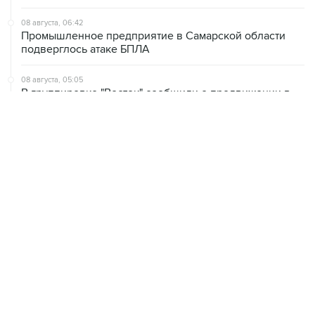
08 августа, 06:42
Промышленное предприятие в Самарской области
подверглось атаке БПЛА
08 августа, 05:05
В группировке "Восток" сообщили о продвижении в
глубину обороны ВСУ
08 августа, 00:36