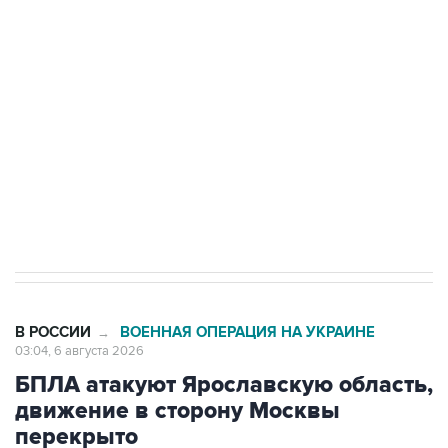
Путин сообщил о решении сосредоточить в
одних руках все службы тыла Минобороны
Как российские медицинские технологии
выходят на мировые рынки
Социальная реклама, АНО «Национальные приоритеты».
ИНН 7725383515 Erid: F7NfYUJCUneVdTRF8PRs
Трамп заявил, что переговоры с Ираном
начнутся в понедельник
В РОССИИ
ВОЕННАЯ ОПЕРАЦИЯ НА УКРАИНЕ
→
03:04, 6 августа 2026
БПЛА атакуют Ярославскую область,
движение в сторону Москвы
перекрыто