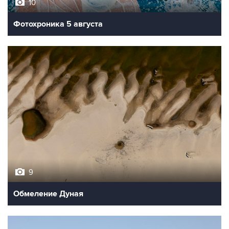
10
Фотохроника 5 августа
9
Обмеление Дуная