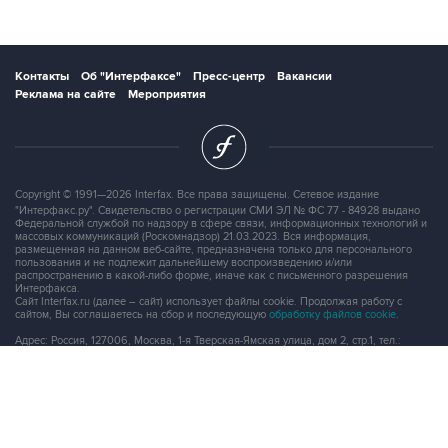
Контакты
Об "Интерфаксе"
Пресс-центр
Вакансии
Реклама на сайте
Мероприятия
Copyright © 1991—2026 Interfax. Все права защищены. Сетевое издание
"Интерфакс.ру". Свидетельство о регистрации СМИ ЭЛ № ФС 77 - 84928 выдано
Федеральной службой по надзору в сфере связи, информационных технологий и
массовых коммуникаций (Роскомнадзор) 21.03.2023. Вся информация,
размещенная на данном веб-сайте, предназначена только для персонального
пользования и не подлежит дальнейшему воспроизведению и/или
распространению в какой-либо форме, иначе как с письменного разрешения
Интерфакса.
Сайт Interfax.ru (далее – сайт) использует файлы cookie. Продолжая работу с
сайтом, Вы соглашаетесь на сбор и последующую
обработку файлов cookie
.
Адрес: Россия, 127006, Москва, 1-я Тверская-Ямская улица, дом 2, стр.1, тел.:
+7 (499) 250-98-40
, факс:
+7 (499) 250-97-27
Продукты информационной группы
"Интерфакс"
Информация о компаниях, товарах и людях