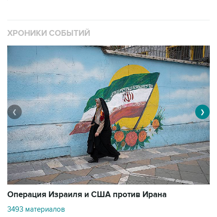
ХРОНИКИ СОБЫТИЙ
❮
❯
В
Операция Израиля и США против Ирана
1
3493 материалов