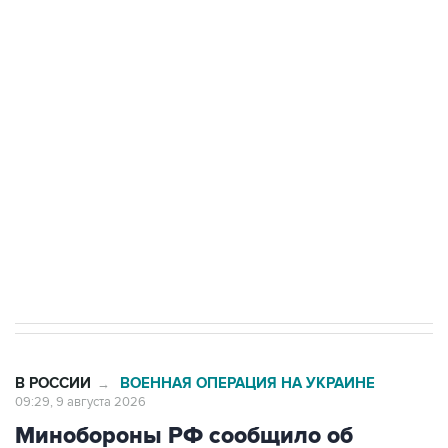
Промышленное предприятие в Самарской
области подверглось атаке БПЛА
Беспилотные технологии и ИИ на службе у
электросетевых объектов и агрокомплексов
Социальная реклама, АНО «Национальные приоритеты».
ИНН 7725383515 Erid: F7NfYUJCUneVdwcydK6A
Кабмин РФ разрешил до 1 июля 2027 года
импорт, выпуск и обращение бензина Евро 2,
Евро 3, Евро 4
В РОССИИ
ВОЕННАЯ ОПЕРАЦИЯ НА УКРАИНЕ
→
09:29, 9 августа 2026
Минобороны РФ сообщило об