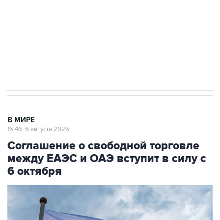
выходят на мировые рынки
Социальная реклама, АНО «Национальные приоритеты».
ИНН 7725383515 Erid: F7NfYUJCUneVdTRF8PRs
Трамп заявил, что переговоры с Ираном
начнутся в понедельник
В МИРЕ
16:46, 6 августа 2026
Соглашение о свободной торговле
между ЕАЭС и ОАЭ вступит в силу с
6 октября