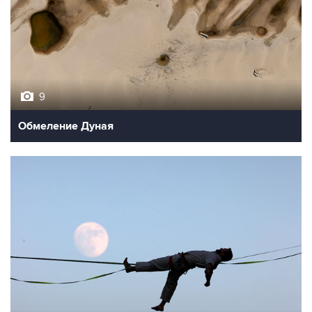
9
Обмеление Дуная