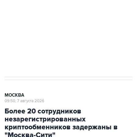
Росгвардии
Беспилотные технологии и ИИ на службе у
электросетевых объектов и агрокомплексов
Социальная реклама, АНО «Национальные приоритеты».
ИНН 7725383515 Erid: F7NfYUJCUneVdwcydK6A
Аксенов сообщил о четвертом погибшем в
результате атаки ВСУ на Крым
МОСКВА
09:50, 7 августа 2026
Более 20 сотрудников
незарегистрированных
криптообменников задержаны в
"Москва-Сити"